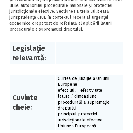
utile, autonomiei procedurale naționale și protecției
jurisdicționale efective. Secțiunea a treia utilizează
jurisprudența CJUE în contextul recent al urgenței
economice drept test de referință al aplicării laturii
procedurale a supremației dreptului.
Legislaţie
–
relevantă:
Curtea de Justiție a Uniunii
Europene
efect util
efectivitate
Cuvinte
latura / dimensiune
procedurală a supremației
cheie:
dreptului
principiul protecției
jurisdicționale efective
Uniunea Europeană