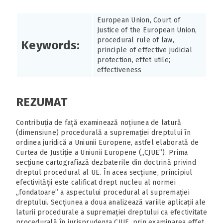
European Union, Court of
Justice of the European Union,
procedural rule of law,
Keywords:
principle of effective judicial
protection, effet utile;
effectiveness
REZUMAT
Contribuția de față examinează noțiunea de latură
(dimensiune) procedurală a supremației dreptului în
ordinea juridică a Uniunii Europene, astfel elaborată de
Curtea de Justiție a Uniunii Europene („CJUE”). Prima
secțiune cartografiază dezbaterile din doctrină privind
dreptul procedural al UE. În acea secțiune, principiul
efectivității este calificat drept nucleu al normei
„fondatoare” a aspectului procedural al supremației
dreptului. Secțiunea a doua analizează variile aplicații ale
laturii procedurale a supremației dreptului ca efectivitate
procedurală în jurisprudența CJUE, prin examinarea effet