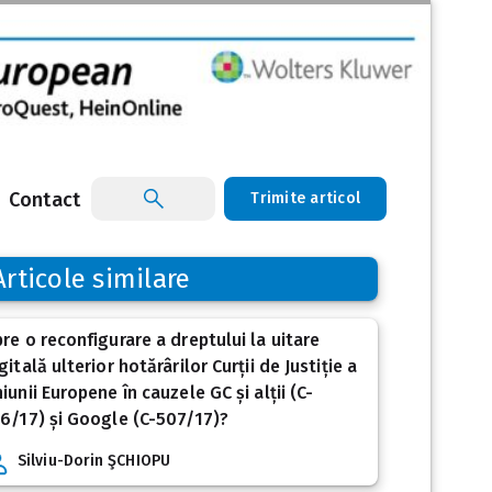
Contact
Trimite articol
Articole similare
re o reconfigurare a dreptului la uitare
gitală ulterior hotărârilor Curții de Justiție a
iunii Europene în cauzele GC și alții (C-
6/17) și Google (C-507/17)?
Silviu-Dorin ŞCHIOPU