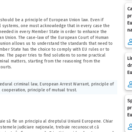
Ca
pr
 should be a principle of European Union law. Even if
Eu
al systems, one must acknowledge that in every case the
na
is needed in every Member State in order to enhance the
ean Union. The case-law of the European Court of Human
 union allows us to understand the standards that need to
ber State has the choice to comply with EU rules or to
ne. The paper tries to find solutions to some practical
Li
iminal matters, starting from the reasoning from the
dr
ourts.
E
edural criminal law, European Arrest Warrant, principle of
l cooperation, principle of mutual trust.
Sp
pr
Eu
uie să fie un principiu al dreptului Uniunii Europene. Chiar
stemele judiciare naţionale, trebuie recunoscut că