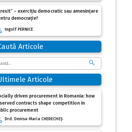
rexit” – exercițiu democratic sau amenințare
entru democrație?
Ingolf PERNICE
Caută Articole
Ultimele Articole
cially driven procurement in Romania: how
served contracts shape competition in
ublic procurement
Drd. Denisa-Maria CHERECHEȘ