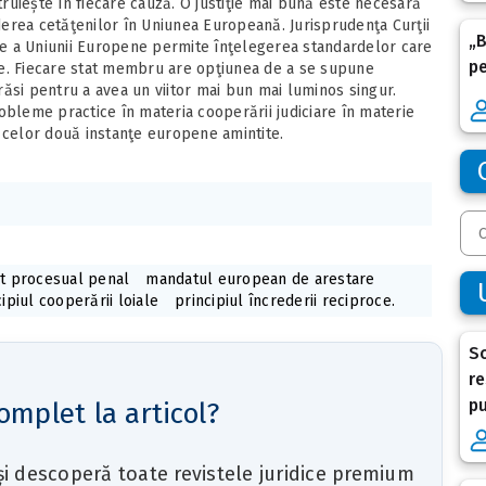
uiește în fiecare cauză. O justiţie mai bună este necesară
erea cetăţenilor în Uniunea Europeană. Jurisprudenţa Curţii
„B
ţie a Uniunii Europene permite înţelegerea standardelor care
p
re. Fiecare stat membru are opţiunea de a se supune
ăsi pentru a avea un viitor mai bun mai luminos singur.
obleme practice în materia cooperării judiciare în materie
 celor două instanţe europene amintite.
t procesual penal
mandatul european de arestare
ipiul cooperării loiale
principiul încrederii reciproce.
So
re
p
omplet la articol?
 și descoperă toate revistele juridice premium