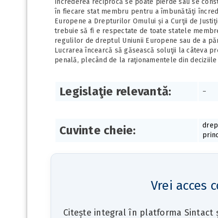
încrederea reciprocă se poate pierde sau se constr
în fiecare stat membru pentru a îmbunătăţi încred
Europene a Drepturilor Omului și a Curţii de Justi
trebuie să fi e respectate de toate statele memb
regulilor de dreptul Uniunii Europene sau de a păr
Lucrarea încearcă să găsească soluţii la câteva pr
penală, plecând de la raţionamentele din deciziile
Legislaţie relevantă:
–
drep
Cuvinte cheie:
princ
Vrei acces c
Citește integral în platforma Sintact