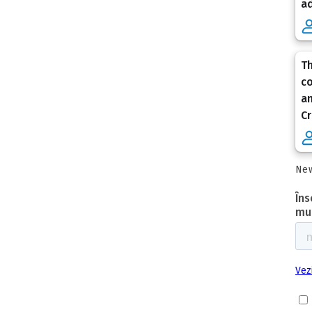
ad
Th
co
an
Cr
New