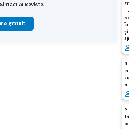
Ef
Sintact AI Reviste
.
– 
ro
mo gratuit
în
și
sp
Di
în
co
at
Pr
tr
po