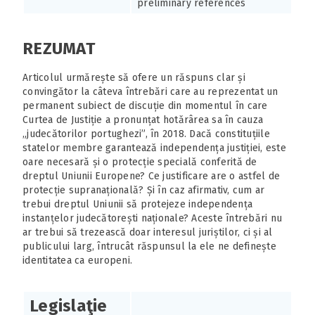
preliminary references
REZUMAT
Articolul urmărește să ofere un răspuns clar și
convingător la câteva întrebări care au reprezentat un
permanent subiect de discuție din momentul în care
Curtea de Justiție a pronunțat hotărârea sa în cauza
„judecătorilor portughezi”, în 2018. Dacă constituțiile
statelor membre garantează independența justiției, este
oare necesară și o protecție specială conferită de
dreptul Uniunii Europene? Ce justificare are o astfel de
protecție supranațională? Și în caz afirmativ, cum ar
trebui dreptul Uniunii să protejeze independența
instanțelor judecătorești naționale? Aceste întrebări nu
ar trebui să trezească doar interesul juriștilor, ci și al
publicului larg, întrucât răspunsul la ele ne definește
identitatea ca europeni.
Legislaţie