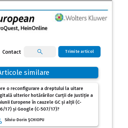
Contact
Trimite articol
Articole similare
re o reconfigurare a dreptului la uitare
gitală ulterior hotărârilor Curții de Justiție a
iunii Europene în cauzele GC și alții (C-
6/17) și Google (C-507/17)?
Silviu-Dorin ŞCHIOPU