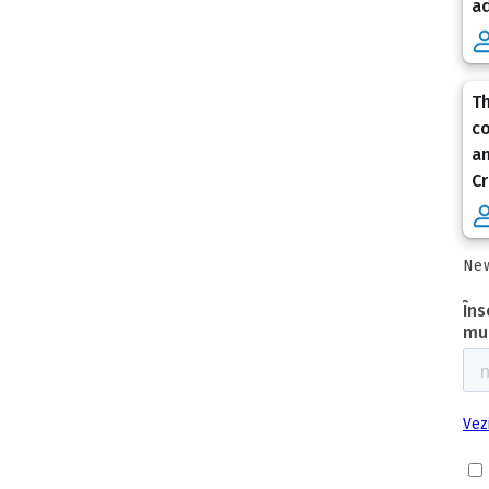
ad
Th
co
an
Cr
New