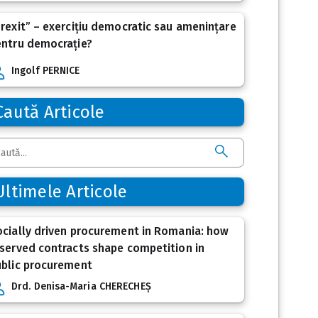
rexit” – exercițiu democratic sau amenințare
entru democrație?
Ingolf PERNICE
Caută Articole
Ultimele Articole
cially driven procurement in Romania: how
served contracts shape competition in
ublic procurement
Drd. Denisa-Maria CHERECHEȘ