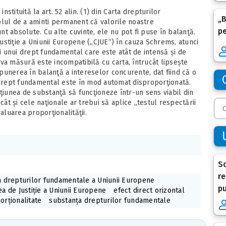
tituită la art. 52 alin. (1) din Carta drepturilor
„B
olul de a aminti permanent că valorile noastre
p
t absolute. Cu alte cuvinte, ele nu pot fi puse în balanţă.
stiţie a Uniunii Europene („CJUE”) în cauza Schrems, atunci
 unui drept fundamental care este atât de intensă și de
va măsură este incompatibilă cu carta, întrucât lipsește
unerea în balanţă a intereselor concurente, dat fiind că o
drept fundamental este în mod automat disproporţionată.
oţiunea de substanţă să funcţioneze într-un sens viabil din
cât și cele naţionale ar trebui să aplice „testul respectării
aluarea proporţionalităţii.
So
re
a drepturilor fundamentale a Uniunii Europene
p
ea de Justiție a Uniunii Europene
efect direct orizontal
orționalitate
substanța drepturilor fundamentale