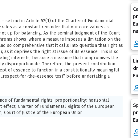
Ca
pr
– set out in Article 52(1) of the Charter of Fundamental
Eu
erates as a constant reminder that our core values as
na
not up for balancing. As the seminal judgment of the Court
Schrems shows, where a measure imposes a limitation on the
and so comprehensive that it calls into question that right as
 as it deprives the right at issue of its essence. This is so
peting interests, because a measure that compromises the
Li
ly disproportionate. Therefore, the present contribution
dr
ept of essence to function in a constitutionally meaningful
E
 „respect-for-the-essence test” before undertaking a
nce of fundamental rights; proportionality; horizontal
Sp
ct effect; Charter of Fundamental Rights of the European
pr
n; Court of Justice of the European Union
Eu