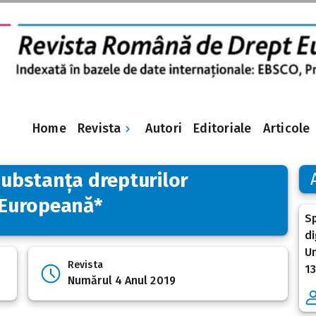
Revista
Home
Autori
Editoriale
Articole
 substanța drepturilor
 Europeană*
Sp
di
Un
Revista
13
Numărul 4 Anul 2019