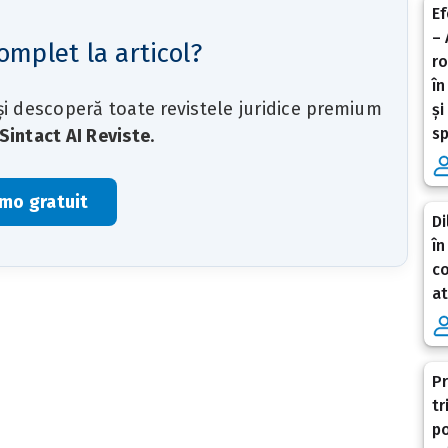
Ef
– 
omplet la articol?
ro
în
 și descoperă toate revistele juridice premium
și
sp
Sintact AI Reviste
.
mo gratuit
Di
în
co
at
Pr
tr
po