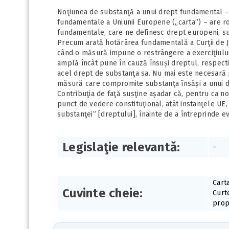
Noţiunea de substanţă a unui drept fundamental – ins
fundamentale a Uniunii Europene („carta”) – are r
fundamentale, care ne definesc drept europeni, sun
Precum arată hotărârea fundamentală a Curţii de Ju
când o măsură impune o restrângere a exerciţiului
amplă încât pune în cauză însuși dreptul, respecti
acel drept de substanţa sa. Nu mai este necesară p
măsură care compromite substanţa însăși a unui 
Contribuţia de faţă susţine așadar că, pentru ca n
punct de vedere constituţional, atât instanţele UE, 
substanţei” [dreptului], înainte de a întreprinde ev
Legislaţie relevantă:
–
Cart
Cuvinte cheie:
Curt
prop