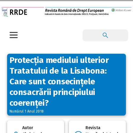
Protecția mediului ulterior
Tratatului de la Lisabona:
Care sunt consecințele
consacrării principiului
coerenței?
Numărul 1 Anul 2018
Autor
Revista