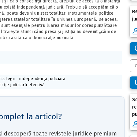
l și, ca o consecinţă directă, dreptul de acces la o instanţă
u există independenţă judiciară. Trebuie să acceptăm că o
Re
, poate deveni un stat totalitar. Instrumentele politice
ju
nașterea statelor totalitare în Uniunea Europeană. De aceea,
e sunt esenţiale pentru luarea măsurilor corespunzătoare
ul trăiește atunci când presa și justiţia au devenit „câini de
membru arată ca o democraţie normală.
ia legii
independenţă judiciară
cţie judiciară efectivă
So
re
p
omplet la articol?
 și descoperă toate revistele juridice premium