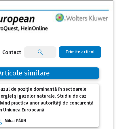
Contact
Trimite articol
Articole similare
uzul de poziție dominantă în sectoarele
ergiei și gazelor naturale. Studiu de caz
ivind practica unor autorități de concurență
in Uniunea Europeană
Mihai PĂUN