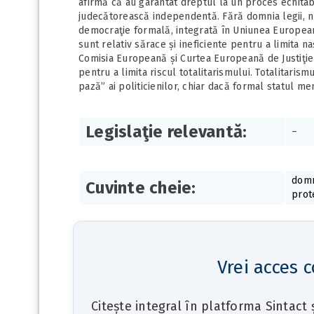
afirmă că au garantat dreptul la un proces echitabi
judecătorească independentă. Fără domnia legii, n
democraţie formală, integrată în Uniunea Europeană
sunt relativ sărace și ineficiente pentru a limita 
Comisia Europeană și Curtea Europeană de Justiţi
pentru a limita riscul totalitarismului. Totalitarism
pază” ai politicienilor, chiar dacă formal statul 
Legislaţie relevantă:
–
domn
Cuvinte cheie:
prote
Vrei acces c
Citește integral în platforma Sintact