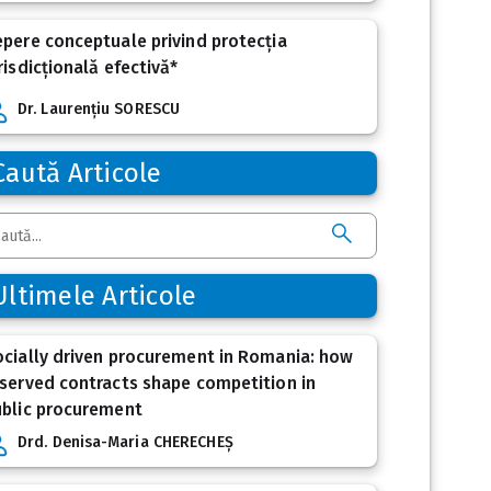
pere conceptuale privind protecția
risdicțională efectivă*
Dr. Laurențiu SORESCU
Caută Articole
Ultimele Articole
cially driven procurement in Romania: how
served contracts shape competition in
ublic procurement
Drd. Denisa-Maria CHERECHEȘ