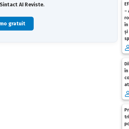
Ef
Sintact AI Reviste
.
– 
ro
mo gratuit
în
și
sp
Di
în
co
at
Pr
tr
po