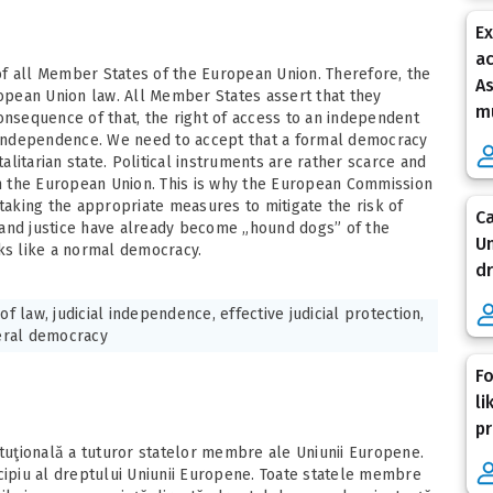
Ex
ac
n of all Member States of the European Union. Therefore, the
A
ropean Union law. All Member States assert that they
mu
 consequence of that, the right of access to an independent
l independence. We need to accept that a formal democracy
litarian state. Political instruments are rather scarce and
es in the European Union. This is why the European Commission
 taking the appropriate measures to mitigate the risk of
Ca
ss and justice have already become „hound dogs” of the
Un
oks like a normal democracy.
dr
of law, judicial independence, effective judicial protection,
beral democracy
Fo
li
pr
ituţională a tuturor statelor membre ale Uniunii Europene.
cipiu al dreptului Uniunii Europene. Toate statele membre