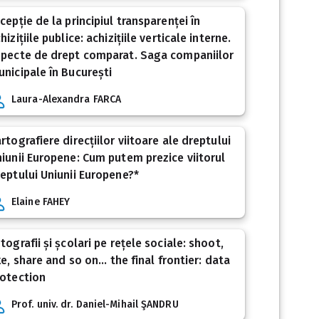
cepție de la principiul transparenței în
hizițiile publice: achizițiile verticale interne.
specte de drept comparat. Saga companiilor
nicipale în București
Laura-Alexandra FARCA
rtografiere direcțiilor viitoare ale dreptului
iunii Europene: Cum putem prezice viitorul
eptului Uniunii Europene?*
Elaine FAHEY
tografii și școlari pe rețele sociale: shoot,
ke, share and so on... the final frontier: data
otection
Prof. univ. dr. Daniel-Mihail ŞANDRU