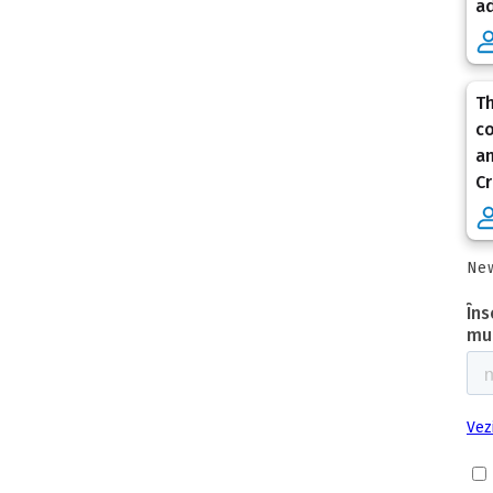
ad
Th
co
an
Cr
New